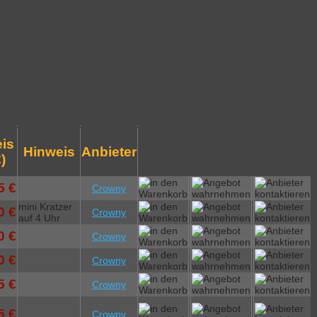
eis
Hinweis
Anbieter
)
5 €
Crowny
mini Kratzer
0 €
Crowny
auf 4 Uhr
0 €
Crowny
0 €
Crowny
5 €
Crowny
5 €
Crowny