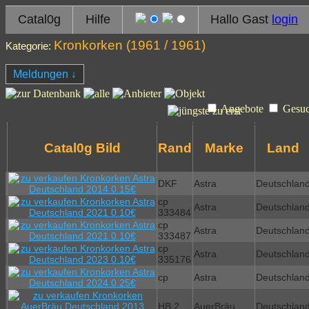
Catal0g
Hilfe
Hallo Gast
login
Kronkorken (
1961
/ 1961)
Kategorie:
Meldungen
↓
Angebote
Gesu
Catal0g Bild
Rand
Marke
Land
DKF
Astra
Deutschlan
cp
Astra
Deutschlan
333484
cp
Astra
Deutschlan
333487
cp
Astra
Deutschlan
335176
cp
Astra
Deutschlan
HB 2
AuerBräu
Deutschlan