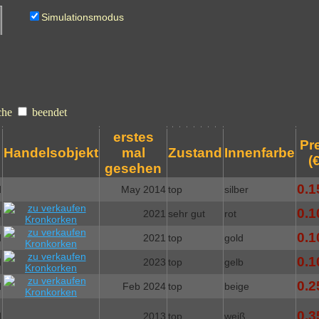
Simulationsmodus
che
beendet
erstes
Pr
Handelsobjekt
mal
Zustand
Innenfarbe
(€
gesehen
0.1
d
May 2014
top
silber
0.1
d
2021
sehr gut
rot
0.1
d
2021
top
gold
0.1
d
2023
top
gelb
0.2
d
Feb 2024
top
beige
0.3
d
2013
top
weiß