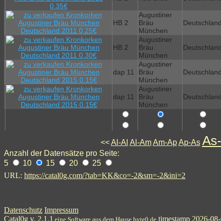
Augustiner
HB 2
Bräu
Deutschlan
München
Augustiner
HB 2
Bräu
Deutschlan
München
Augustiner
dap 11
Bräu
Deutschlan
München
Augustiner
dap 11
Bräu
Deutschlan
München
As
<<
Al-Al
Al-Am
Am-Ap
Ap-As
Anzahl der Datensätze pro Seite:
5
10
15
20
25
URL:
https://catal0g.com/?tab=KK&co=-2&sm=-2&ini=2
1
2
3
4
5
6
7
7
9
10
11
12
13
14
15
16
17
Datenschutz
Impressum
Catal0g v. 2.1.1
timestamp 2026-08-
eine Software aus dem Hause byte0.de