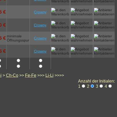
5 €
Crowny
0 €
Crowny
minimale
5 €
Crowny
Öffnungsspur
5 €
Crowny
i
>
Ch-Co
>>
Fe-Fe
>>>
Li-Li
>>>>
Anzahl der Initialen:
1
2
3
4