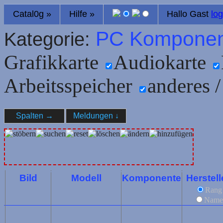
Catal0g
»
Hilfe
»
Hallo Gast
log
PC Komponen
Kategorie:
Grafikkarte
Audiokarte
Arbeitsspeicher
anderes /
Spalten
→
Meldungen
↓
Bild
Modell
Komponente
Herstell
Rang
Name