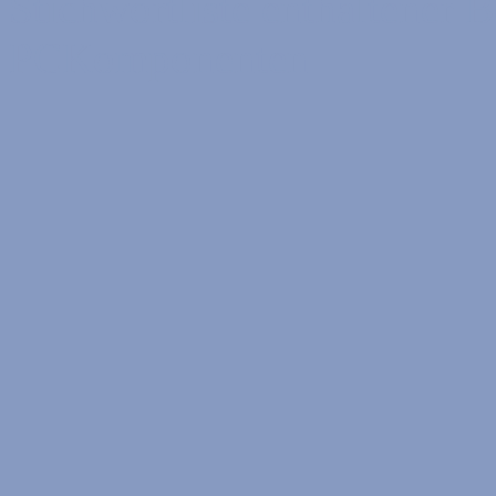
Stichwortliste enthaltener B
PCKomponenten