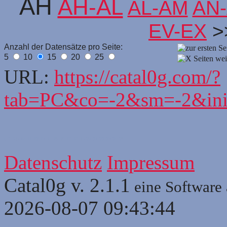
AH
AH-AL
AL-AM
AN
EV-EX
>
Anzahl der Datensätze pro Seite:
5
10
15
20
25
URL:
https://catal0g.com/?
tab=PC&co=-2&sm=-2&in
6
7
8
9
10
11
12
13
14
15
15
17
18
19
20
21
22
23
24
25
Datenschutz
Impressum
Catal0g v. 2.1.1
eine Software
2026-08-07 09:43:44