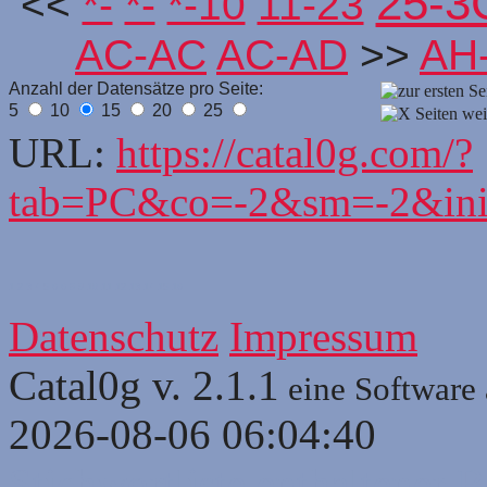
25-3
<<
*-
*-
*-10
11-23
AC-AC
AC-AD
>>
AH
Anzahl der Datensätze pro Seite:
5
10
15
20
25
URL:
https://catal0g.com/?
tab=PC&co=-2&sm=-2&in
1
2
3
4
5
6
6
8
9
10
11
12
13
14
15
16
Datenschutz
Impressum
Catal0g v. 2.1.1
eine Software
2026-08-06 06:04:40
Stichwortliste enthaltener B