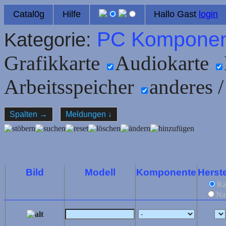
Catal0g
Hilfe
Hallo Gast
login
PC Komponen
Kategorie:
Grafikkarte
Audiokarte
Arbeitsspeicher
anderes /
Spalten
→
Meldungen
↓
Bild
Modell
Komponente
Herste
Ra
Na