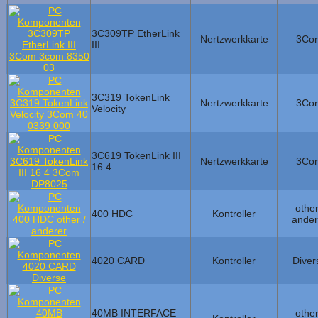
3C309TP EtherLink
Nertzwerkkarte
3Co
III
3C319 TokenLink
Nertzwerkkarte
3Co
Velocity
3C619 TokenLink III
Nertzwerkkarte
3Co
16 4
other
400 HDC
Kontroller
ander
4020 CARD
Kontroller
Diver
40MB INTERFACE
other