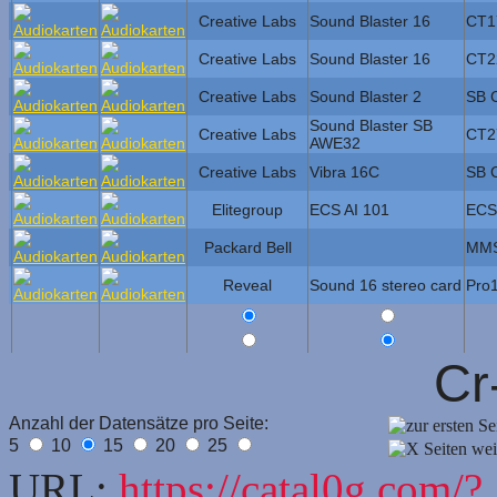
Creative Labs
Sound Blaster 16
CT1
Creative Labs
Sound Blaster 16
CT2
Creative Labs
Sound Blaster 2
SB 
Sound Blaster SB
Creative Labs
CT2
AWE32
Creative Labs
Vibra 16C
SB 
Elitegroup
ECS AI 101
ECS
Packard Bell
MM
Reveal
Sound 16 stereo card
Pro
Cr
Anzahl der Datensätze pro Seite:
5
10
15
20
25
URL:
https://catal0g.com/?