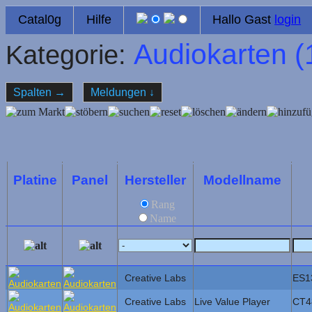
Catal0g
Hilfe
Hallo Gast
login
Audiokarten (
Kategorie:
Spalten
→
Meldungen
↓
Platine
Panel
Hersteller
Modellname
Rang
Name
Creative Labs
ES1
Creative Labs
Live Value Player
CT4