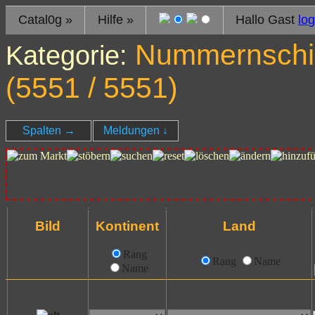
Catal0g
»
Hilfe
»
Hallo Gast
log
Nummernschil
Kategorie:
(
5551
/ 5551)
Spalten
→
Meldungen
↓
Bild
Kontinent
Land
Rang
Rang
Name
Name