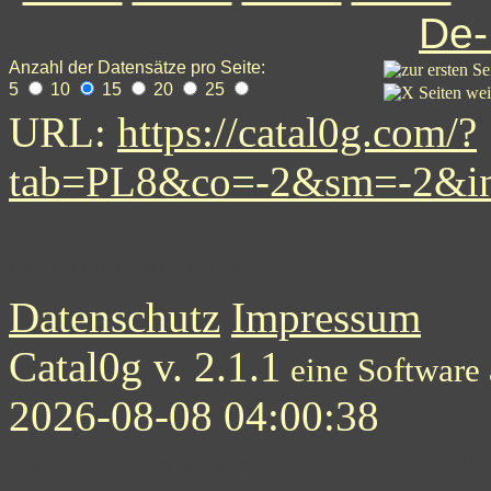
De
Anzahl der Datensätze pro Seite:
5
10
15
20
25
URL:
https://catal0g.com/?
tab=PL8&co=-2&sm=-2&i
1
2
3
4
5
6
7
8
9
10
10
12
13
14
15
16
17
18
19
20
Datenschutz
Impressum
Catal0g v. 2.1.1
eine Software
2026-08-08 04:00:38
Stichwortliste enthaltener B