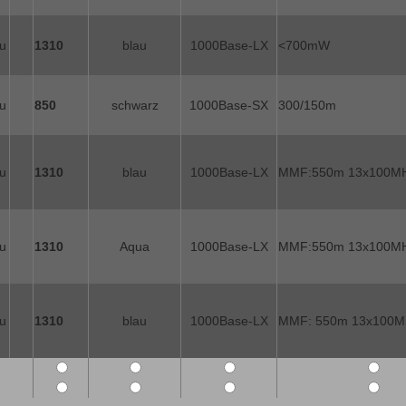
u
1310
blau
1000Base-LX
<700mW
u
850
schwarz
1000Base-SX
300/150m
u
1310
blau
1000Base-LX
MMF:550m 13x100M
u
1310
Aqua
1000Base-LX
MMF:550m 13x100M
u
1310
blau
1000Base-LX
MMF: 550m 13x100M