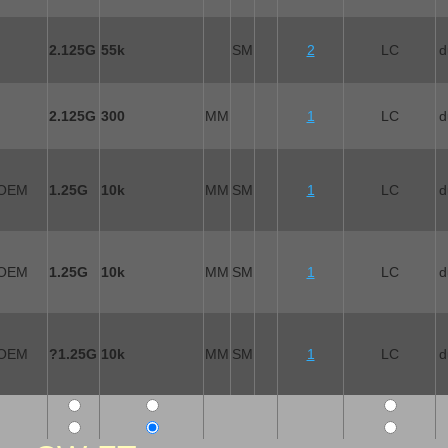
2.125G
55k
SM
2
LC
d
2.125G
300
MM
1
LC
d
 OEM
1.25G
10k
MM
SM
1
LC
d
 OEM
1.25G
10k
MM
SM
1
LC
d
 OEM
?1.25G
10k
MM
SM
1
LC
d