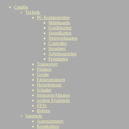
Catal0g
Technik
PC Komponenten
Mainboards
Grafikkarten
Soundkarten
Netzwerkkarten
Controller
Sonstiges
Arbeitsspeicher
Festplatten
Transceiver
Platinen
Geräte
Elektromotoren
Heizelemente
Schalter
Sensoren/Aktoren
weitere Ersatzteile
FETs
Röhren
Sammeln
Autonummern
Kronkorken