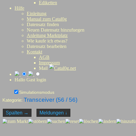
Ediketten
Hilfe
Einleitung
Manual zum Catal0g
Datensatz finden
Neuen Datensatz hinzufuegen
Anleitung Marktplatz
Wie kaufe ich etwas?
Datensatz bearbeiten
Kontakt
AGB
Impressum
Mail
Catal0g.net
Hallo Gast
login
Simulationsmodus
Transceiver (
56
/ 56)
Kategorie:
Spalten
→
Meldungen
↓