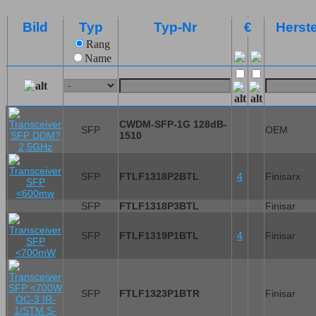
Bild
Typ
Typ-Nr
€
Herste
Rang
Name
CWDM-SFP-1G 128dB-
SFP
OEM
1510
SFP
FTLF1318P2BTL
4
Finisarx
SFP
FTLF1318P3BTL
Finisar
SFP
FTLF1319P1BTL
4
Finisar
SFP
FTLF1323P1BTR
Finisar