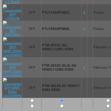
SFP
FTLF1419P1BCL
2
Finisar
SFP
FTLF8519P2BNL
2
Finisar
FTM-3012C-SLi
SFP
Fiberxon /
V50017-U361-K500
FTM-3012C-SLiG-SA
SFP
2
Fiberxon /
V50017-U361-K500
FTM-3012S-Sli V50017-
SFP
Fiberxon /
U361-K500